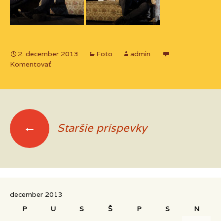
2. december 2013
Foto
admin
Komentovať
←
Staršie príspevky
Navigácia
príspevkov
december 2013
P
U
S
Š
P
S
N