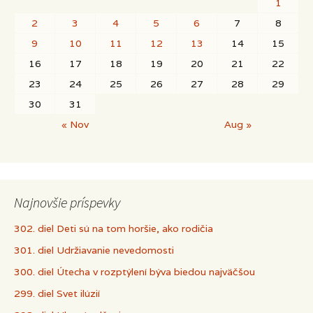
1
2
3
4
5
6
7
8
9
10
11
12
13
14
15
16
17
18
19
20
21
22
23
24
25
26
27
28
29
30
31
« Nov
Aug »
Najnovšie príspevky
302. diel Deti sú na tom horšie, ako rodičia
301. diel Udržiavanie nevedomosti
300. diel Útecha v rozptýlení býva biedou najväčšou
299. diel Svet ilúzií