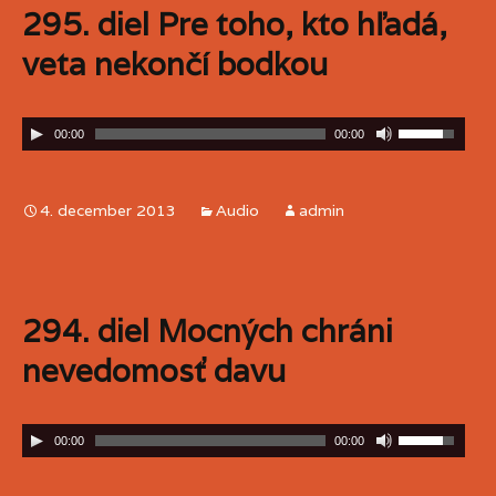
295. diel Pre toho, kto hľadá,
veta nekončí bodkou
00:00
00:00
4. december 2013
Audio
admin
294. diel Mocných chráni
nevedomosť davu
00:00
00:00