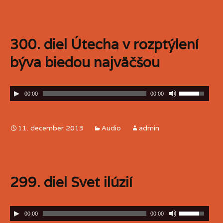
300. diel Útecha v rozptýlení
býva biedou najväčšou
00:00
00:00
11. december 2013
Audio
admin
299. diel Svet ilúzií
00:00
00:00