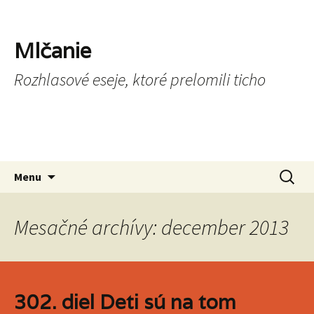
Mlčanie
Rozhlasové eseje, ktoré prelomili ticho
Preskočiť na obsah
Hľadať
Menu
Mesačné archívy: december 2013
302. diel Deti sú na tom