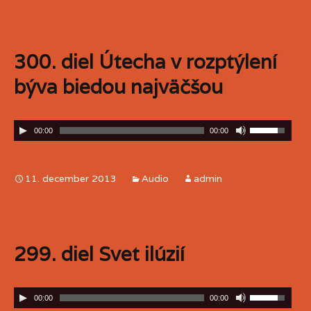
300. diel Útecha v rozptýlení
býva biedou najväčšou
00:00
00:00
11. december 2013
Audio
admin
299. diel Svet ilúzií
00:00
00:00