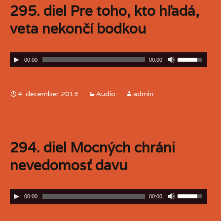
295. diel Pre toho, kto hľadá,
veta nekončí bodkou
00:00
00:00
4. december 2013
Audio
admin
294. diel Mocných chráni
nevedomosť davu
00:00
00:00