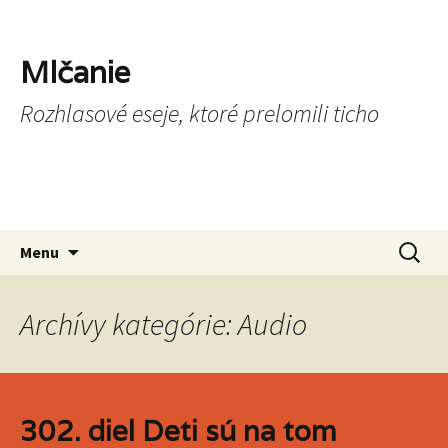
Mlčanie
Rozhlasové eseje, ktoré prelomili ticho
Preskočiť na obsah
Hľadať
Menu
Archívy kategórie: Audio
302. diel Deti sú na tom