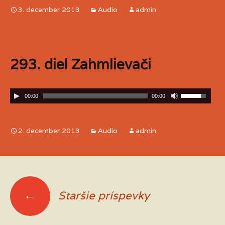
3. december 2013
Audio
admin
293. diel Zahmlievači
00:00
00:00
2. december 2013
Audio
admin
←
Staršie príspevky
Navigácia